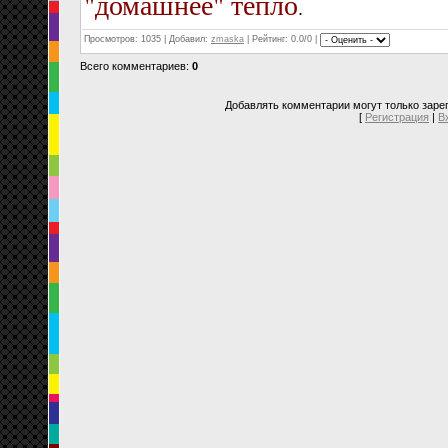
"домашнее" тепло
.
Просмотров
: 1035 |
Добавил
:
zmaska
|
Рейтинг
: 0.0/0 |
Всего комментариев
:
0
Добавлять комментарии могут только заре
[
Регистрация
|
В