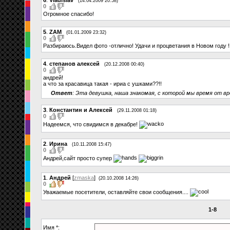
(14.04.2009 20:58)
0
Огромное спасибо!
5
.
ZAM
(01.01.2009 23:32)
0
Разбираюсь.Видел фото -отлично! Удачи и процветания в Новом году 
4
.
степанов алексей
(20.12.2008 00:40)
0
андрей!
а что за красавица такая - ириа с ушками??!!
Ответ
: Эта девушка, наша знакомая, с которой мы время от вре
3
.
Константин и Алексей
(29.11.2008 01:18)
0
Надеемся, что свидимся в декабре!
2
.
Ирина
(10.11.2008 15:47)
0
Андрей,сайт просто супер
1
.
Андрей
[
zmaska
]
(20.10.2008 14:26)
0
Уважаемые посетители, оставляйте свои сообщения....
1-8
Имя *: