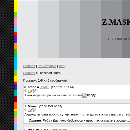
Z.MAS
ГОСТЕВАЯ КНИ
Главная
|
Регистрация
|
Вход
Главная
»
Гостевая книга
Показано
1
-
8
из
8
сообщений
8
.
staric.a
[
staric
]
(17.07.2010 17:24)
0
А вот модератора никто и не похвалил
7
.
Маша
(27.08.2009 00:33)
0
Андрюшка, сайт просто супер, знаю, что ты долго к этому шел, и у те
Ответ
: Рад за Вас, что добрались к нам, так сказать в гости.....
6
.
Vladislav