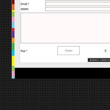
Email *:
WWW:
Код *: