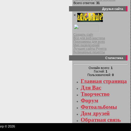
Всего ответов:
31
Друзья сайта
Создать сайт
Все для веб-мастера
Программы для всех
Мир развлечений
Лучшие сайты Рунета
Кулинарные рецепты
Статистика
Онлайн всего:
1
Гостей:
1
Пользователей:
0
Главная страница
Для Вас
Творчество
Форум
Фотоальбомы
Дом друзей
Обратная связь
orp © 2026