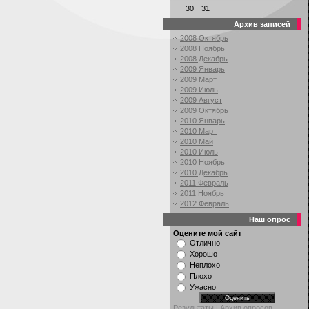
30
31
Архив записей
2008 Октябрь
2008 Ноябрь
2008 Декабрь
2009 Январь
2009 Март
2009 Июль
2009 Август
2009 Октябрь
2010 Январь
2010 Март
2010 Май
2010 Июль
2010 Ноябрь
2010 Декабрь
2011 Февраль
2011 Ноябрь
2012 Февраль
Наш опрос
Оцените мой сайт
Отлично
Хорошо
Неплохо
Плохо
Ужасно
Результаты
|
Архив опросов