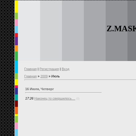
Z.MAS
Главная
|
Регистрация
|
Вход
Главная
»
2009
»
Июль
16 Июля, Четверг
17:26
Наконец то свершилось....
(0)