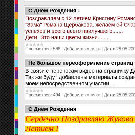
C Днём Рождения !
Поздравляем с 12 летием Кристину Романо
"Зама" Романа Щербакова, желаем ей Счас
успехов и всего всего наилучшего.......
Дети -Это наши цветы жизни........
Просмотров:
598
|
Добавил:
zmaska
|
Дата:
28.08.20
Не большое переоформление страниц са
В связи с переносам видео на страничку Д
Так же будут добавлены материалы создан
моем непосредственном участии.....
Просмотров:
494
|
Добавил:
zmaska
|
Дата:
25.08.20
С Днём Рождения
Сердечно Поздравляю Жукова 
Летием !