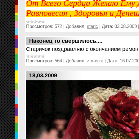
От Всего Сердца Желаю Ему Д
Равновесия , Здоровья и Денеш
Просмотров:
572
|
Добавил:
staric
|
Дата:
03.08.2009
Наконец то свершилось....
Старичок поздравляю с окончанием ремонта 
Просмотров:
564
|
Добавил:
zmaska
|
Дата:
16.07.20
18,03,2009