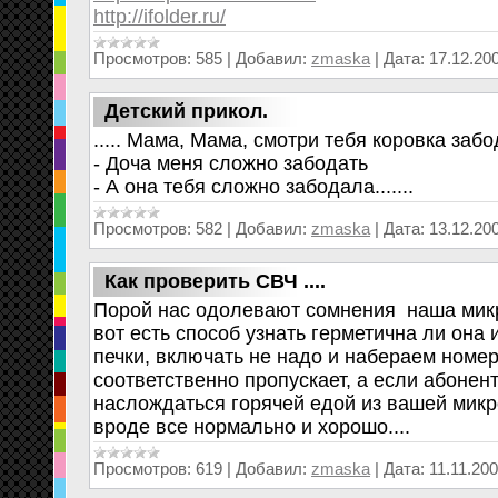
http://ifolder.ru/
Просмотров:
585
|
Добавил:
zmaska
|
Дата:
17.12.20
Детский прикол.
..... Мама, Мама, смотри тебя коровка заб
- Доча меня сложно забодать
- А она тебя сложно забодала.......
Просмотров:
582
|
Добавил:
zmaska
|
Дата:
13.12.20
Как проверить СВЧ ....
Порой нас одолевают сомнения наша микро
вот есть способ узнать герметична ли она 
печки, включать не надо и набераем номер..
соответственно пропускает, а если абонен
наслождаться горячей едой из вашей микро
вроде все нормально и хорошо....
Просмотров:
619
|
Добавил:
zmaska
|
Дата:
11.11.20