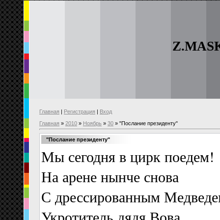
Z.MAS
Главная
|
Регистрация
|
Вход
Главная
»
2010
»
Ноябрь
»
30
» "Послание президенту"
"Послание президенту"
Мы сегодня в цирк поедем!
На арене нынче снова
С дрессированным Медведе
Укротитель дядя Вова.